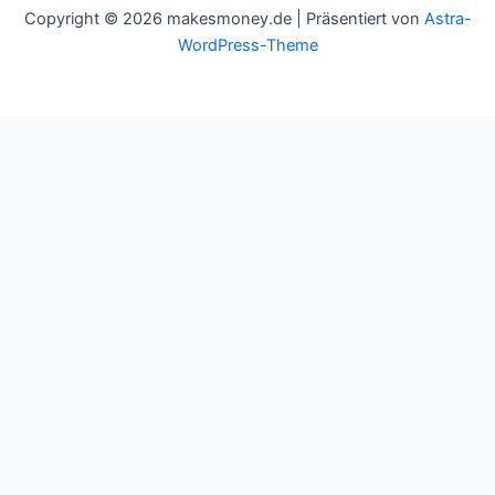
Copyright © 2026 makesmoney.de | Präsentiert von
Astra-
WordPress-Theme
This website uses cookies to improve your experience. We'll
assume you're ok with this, but you can opt-out if you wish.
Cookie settings
ACCEPT
Schließen
Privacy Overview
This website uses cookies to improve your experience while you
navigate through the website. Out of these cookies, the cookies
that are categorized as necessary are stored on your browser as
they are essential for the working of basic functionalities of the
website. We also use third-party cookies that help us analyze and