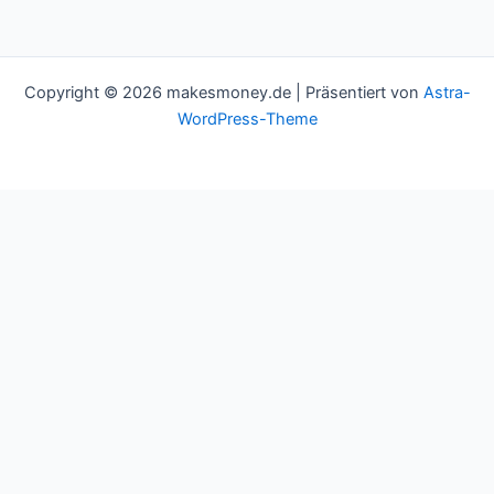
Copyright © 2026 makesmoney.de | Präsentiert von
Astra-
WordPress-Theme
This website uses cookies to improve your experience. We'll
assume you're ok with this, but you can opt-out if you wish.
Cookie settings
ACCEPT
Schließen
Privacy Overview
This website uses cookies to improve your experience while you
navigate through the website. Out of these cookies, the cookies