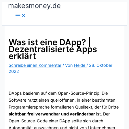
makesmoney.de
Zum
Inhalt
springen
Was ist eine DApp? |
Dezentralisierte Apps
erklärt
Schreibe einen Kommentar
/ Von
Heide
/
28. Oktober
2022
DApps basieren auf dem Open-Source-Prinzip. Die
Software nutzt einen quelloffenen, in einer bestimmten
Programmiersprache formulierten Quelltext, der für Dritte
sichtbar, frei verwendbar und veränderbar
ist. Der
Open-Source-Code einer DApp sollte sich durch
Autonomität auszeichnen und nicht von Unternehmen