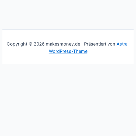
Copyright © 2026 makesmoney.de | Präsentiert von
Astra-
WordPress-Theme
This website uses cookies to improve your experience. We'll
assume you're ok with this, but you can opt-out if you wish.
Cookie settings
ACCEPT
Schließen
Privacy Overview