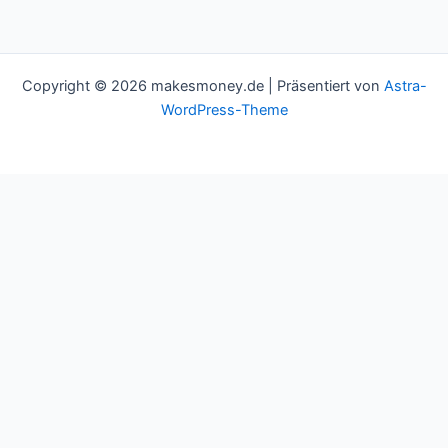
Copyright © 2026 makesmoney.de | Präsentiert von
Astra-
WordPress-Theme
This website uses cookies to improve your experience. We'll
assume you're ok with this, but you can opt-out if you wish.
Cookie settings
ACCEPT
Schließen
Privacy Overview
This website uses cookies to improve your experience while you
navigate through the website. Out of these cookies, the cookies