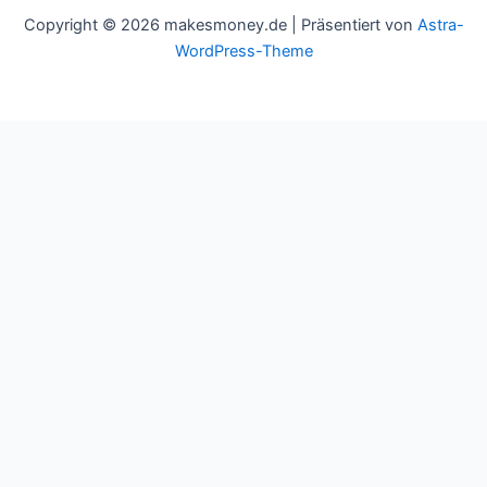
Copyright © 2026 makesmoney.de | Präsentiert von
Astra-
WordPress-Theme
This website uses cookies to improve your experience. We'll
assume you're ok with this, but you can opt-out if you wish.
Cookie settings
ACCEPT
Schließen
Privacy Overview
This website uses cookies to improve your experience while you
navigate through the website. Out of these cookies, the cookies
that are categorized as necessary are stored on your browser as
they are essential for the working of basic functionalities of the
website. We also use third-party cookies that help us analyze and