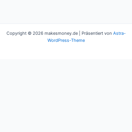
Copyright © 2026 makesmoney.de | Präsentiert von
Astra-
WordPress-Theme
This website uses cookies to improve your experience. We'll
assume you're ok with this, but you can opt-out if you wish.
Cookie settings
ACCEPT
Schließen
Privacy Overview
This website uses cookies to improve your experience while you