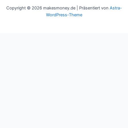
Copyright © 2026 makesmoney.de | Präsentiert von
Astra-
WordPress-Theme
This website uses cookies to improve your experience. We'll
assume you're ok with this, but you can opt-out if you wish.
Cookie settings
ACCEPT
Schließen
Privacy Overview
This website uses cookies to improve your experience while you
navigate through the website. Out of these cookies, the cookies
that are categorized as necessary are stored on your browser as
they are essential for the working of basic functionalities of the
website. We also use third-party cookies that help us analyze and