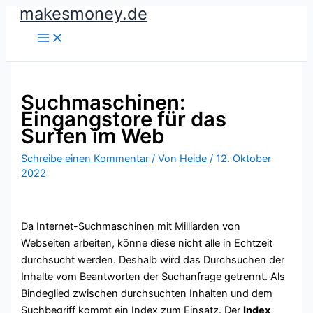
makesmoney.de
Zum
Inhalt
springen
Suchmaschinen:
Eingangstore für das
Surfen im Web
Schreibe einen Kommentar
/ Von
Heide
/
12. Oktober
2022
Da Internet-Suchmaschinen mit Milliarden von
Webseiten arbeiten, könne diese nicht alle in Echtzeit
durchsucht werden. Deshalb wird das Durchsuchen der
Inhalte vom Beantworten der Suchanfrage getrennt. Als
Bindeglied zwischen durchsuchten Inhalten und dem
Suchbegriff kommt ein Index zum Einsatz. Der
Index