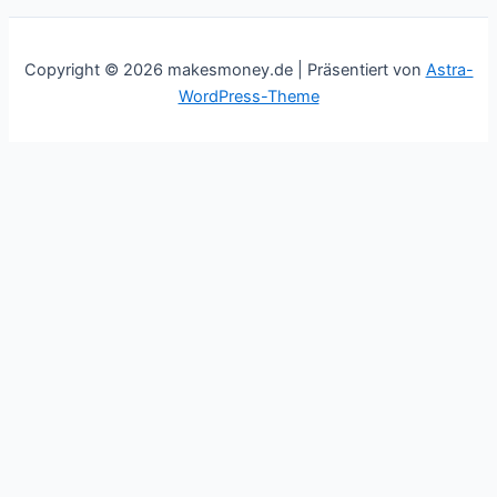
Copyright © 2026 makesmoney.de | Präsentiert von
Astra-
WordPress-Theme
This website uses cookies to improve your experience. We'll
assume you're ok with this, but you can opt-out if you wish.
Cookie settings
ACCEPT
Schließen
Privacy Overview
This website uses cookies to improve your experience while
you navigate through the website. Out of these cookies, the