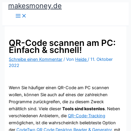
makesmoney.de
Zum
Inhalt
springen
QR-Code scannen am PC:
Einfach & schnell!
Schreibe einen Kommentar
/ Von
Heide
/
11. Oktober
2022
Wenn Sie häufiger einen QR-Code am PC scannen
wollen, können Sie auch auf eines der zahlreichen
Programme zurückgreifen, die zu diesem Zweck
erhältlich sind. Viele dieser
Tools sind kostenlos
. Neben
verschiedenen Anbietern, die
QR-Code-Tracking
ermöglichen, ist die wahrscheinlich beliebteste Option
der
CodeTwo QR Code Desktop Reader & Generator
, mit