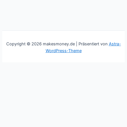
Copyright © 2026 makesmoney.de | Präsentiert von
Astra-
WordPress-Theme
This website uses cookies to improve your experience. We'll
assume you're ok with this, but you can opt-out if you wish.
Cookie settings
ACCEPT
Schließen