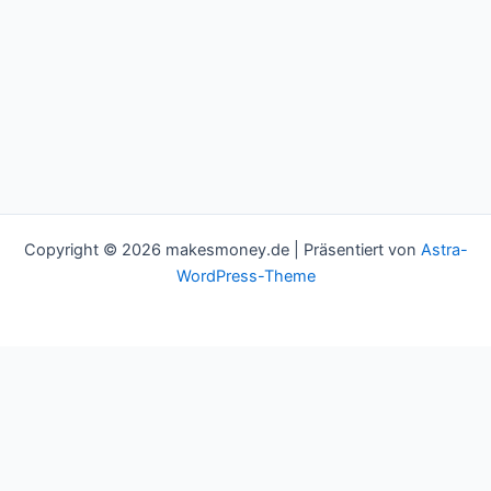
Copyright © 2026 makesmoney.de | Präsentiert von
Astra-
WordPress-Theme
This website uses cookies to improve your experience. We'll
assume you're ok with this, but you can opt-out if you wish.
Cookie settings
ACCEPT