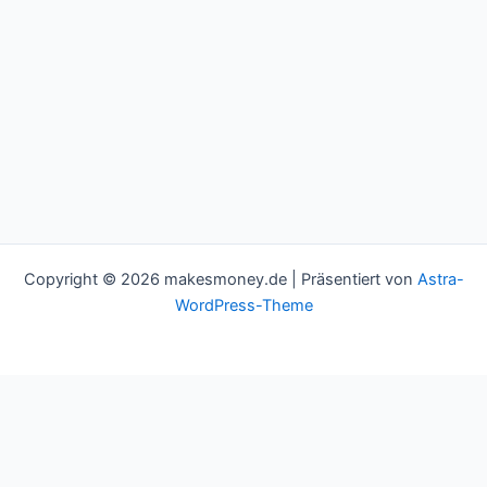
Copyright © 2026 makesmoney.de | Präsentiert von
Astra-
WordPress-Theme
This website uses cookies to improve your experience. We'll
assume you're ok with this, but you can opt-out if you wish.
Cookie settings
ACCEPT