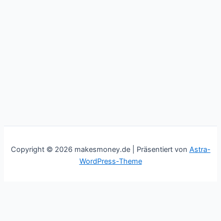
Copyright © 2026 makesmoney.de | Präsentiert von
Astra-
WordPress-Theme
This website uses cookies to improve your experience. We'll
assume you're ok with this, but you can opt-out if you wish.
Cookie settings
ACCEPT