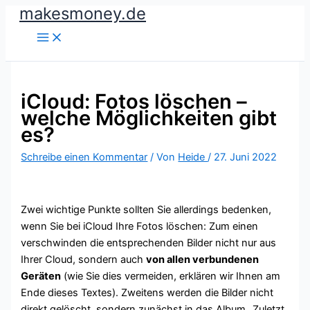
makesmoney.de
Zum
Inhalt
springen
iCloud: Fotos löschen –
welche Möglichkeiten gibt
es?
Schreibe einen Kommentar
/ Von
Heide
/
27. Juni 2022
Zwei wichtige Punkte sollten Sie allerdings bedenken,
wenn Sie bei iCloud Ihre Fotos löschen: Zum einen
verschwinden die entsprechenden Bilder nicht nur aus
Ihrer Cloud, sondern auch
von allen verbundenen
Geräten
(wie Sie dies vermeiden, erklären wir Ihnen am
Ende dieses Textes). Zweitens werden die Bilder nicht
direkt gelöscht, sondern zunächst in das Album „Zuletzt