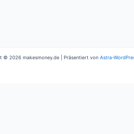
t © 2026 makesmoney.de | Präsentiert von
Astra-WordPre
l assume you're ok with this, but you can opt-out if you w