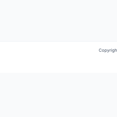
Copyrigh
This website uses cookies to improve your experience. We'l
Schließen