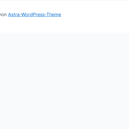
 von
Astra-WordPress-Theme
ll assume you're ok with this, but you can opt-out if you 
le you navigate through the website. Out of these cookies,
basic functionalities of the website. We also use third-par
owser only with your consent. You also have the option to o