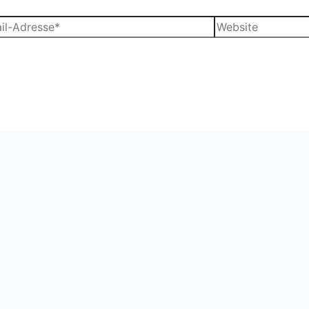
Website
sse*