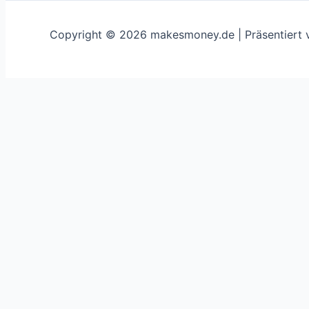
Copyright © 2026 makesmoney.de | Präsentiert
This website uses cookies to improve your experience. We'
Schließen
Privacy Overview
This website uses cookies to improve your experience whi
on your browser as they are essential for the working of 
use this website. These cookies will be stored in your br
cookies may have an effect on your browsing experience.