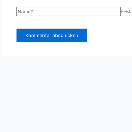
Name*
E-
Mail-
Adre