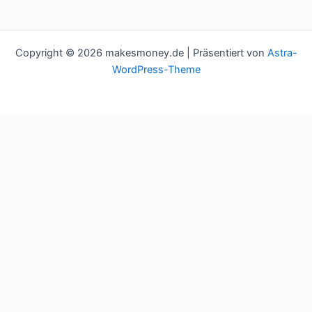
Copyright © 2026 makesmoney.de | Präsentiert von
Astra-
WordPress-Theme
This website uses cookies to improve your experience. We'll
assume you're ok with this, but you can opt-out if you wish.
Cookie settings
ACCEPT
Schließen
Privacy Overview
This website uses cookies to improve your experience while you
navigate through the website. Out of these cookies, the cookies
that are categorized as necessary are stored on your browser as