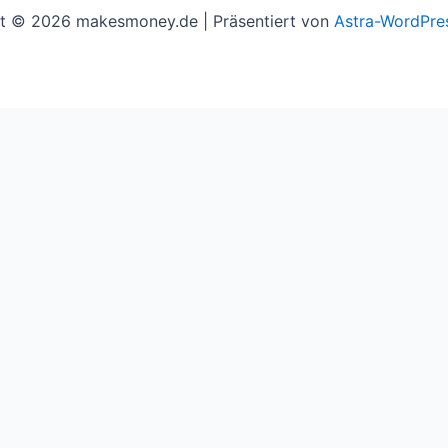
t © 2026 makesmoney.de | Präsentiert von
Astra-WordPre
l assume you're ok with this, but you can opt-out if you w
e you navigate through the website. Out of these cookies, 
asic functionalities of the website. We also use third-part
 only with your consent. You also have the option to opt-ou