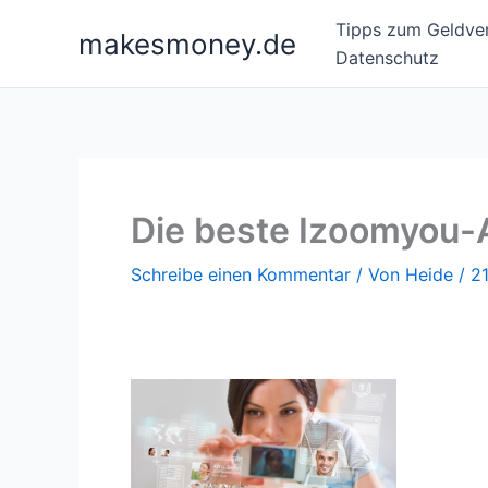
Zum
Tipps zum Geldver
makesmoney.de
Inhalt
Datenschutz
springen
Die beste Izoomyou-A
Schreibe einen Kommentar
/ Von
Heide
/
2