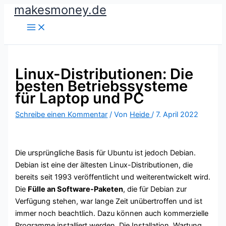
makesmoney.de
Zum
Inhalt
springen
Linux-Distributionen: Die
besten Betriebssysteme
für Laptop und PC
Schreibe einen Kommentar
/ Von
Heide
/
7. April 2022
Die ursprüngliche Basis für Ubuntu ist jedoch Debian.
Debian ist eine der ältesten Linux-Distributionen, die
bereits seit 1993 veröffentlicht und weiterentwickelt wird.
Die
Fülle an Software-Paketen
, die für Debian zur
Verfügung stehen, war lange Zeit unübertroffen und ist
immer noch beachtlich. Dazu können auch kommerzielle
Programme installiert werden. Die Installation, Wartung