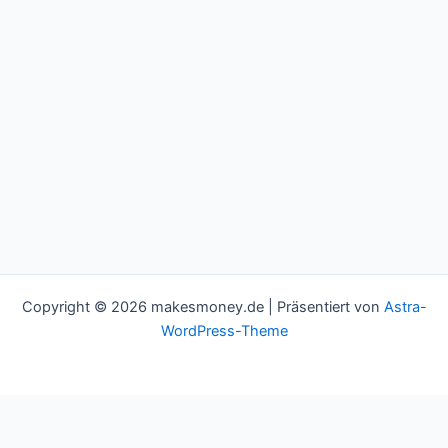
Copyright © 2026 makesmoney.de | Präsentiert von
Astra-
WordPress-Theme
This website uses cookies to improve your experience. We'll
assume you're ok with this, but you can opt-out if you wish.