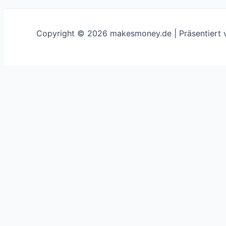
Copyright © 2026 makesmoney.de | Präsentiert
This website uses cookies to improve your experience. We'
Schließen
Privacy Overview
This website uses cookies to improve your experience whi
on your browser as they are essential for the working of 
use this website. These cookies will be stored in your br