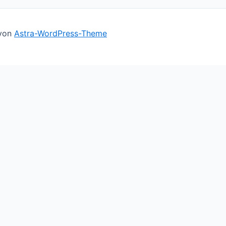
 von
Astra-WordPress-Theme
ll assume you're ok with this, but you can opt-out if you 
le you navigate through the website. Out of these cookies,
basic functionalities of the website. We also use third-par
owser only with your consent. You also have the option to o