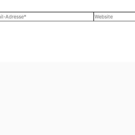
Website
sse*