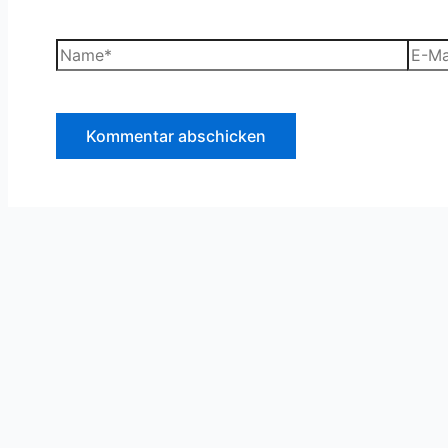
Name*
E-
Mail-
Adre