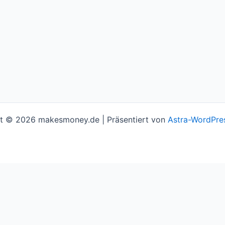
t © 2026 makesmoney.de | Präsentiert von
Astra-WordPre
l assume you're ok with this, but you can opt-out if you w