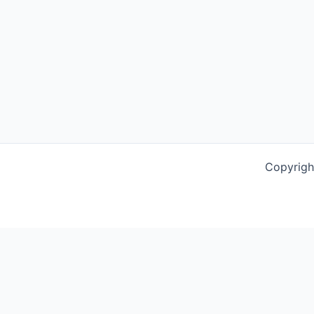
Copyrigh
This website uses cookies to improve your experience. We'l