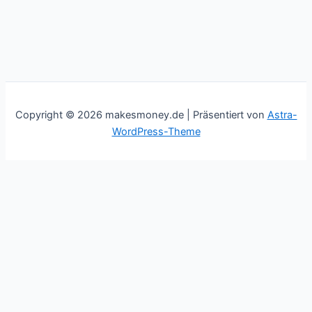
Copyright © 2026 makesmoney.de | Präsentiert von
Astra-
WordPress-Theme
This website uses cookies to improve your experience. We'll
assume you're ok with this, but you can opt-out if you wish.
Cookie settings
ACCEPT
Schließen