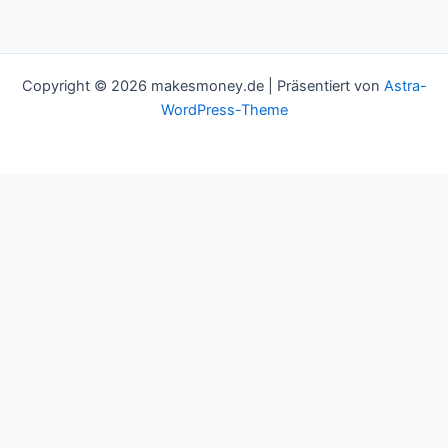
Copyright © 2026 makesmoney.de | Präsentiert von
Astra-
WordPress-Theme
This website uses cookies to improve your experience. We'll
assume you're ok with this, but you can opt-out if you wish.
Cookie settings
ACCEPT
Schließen
Privacy Overview
This website uses cookies to improve your experience while you
navigate through the website. Out of these cookies, the cookies