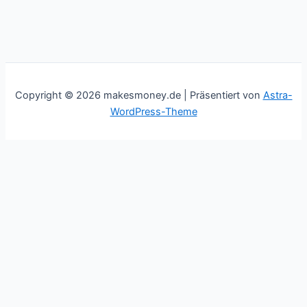
Copyright © 2026 makesmoney.de | Präsentiert von
Astra-
WordPress-Theme
This website uses cookies to improve your experience. We'll
assume you're ok with this, but you can opt-out if you wish.
Cookie settings
ACCEPT
Schließen
Privacy Overview