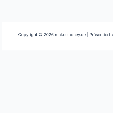
Copyright © 2026 makesmoney.de | Präsentiert
This website uses cookies to improve your experience. We'
Schließen
Privacy Overview