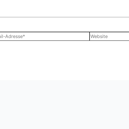
Website
sse*