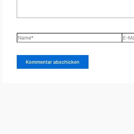
Name*
E-
Mail-
Adre