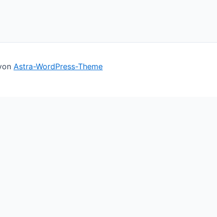
 von
Astra-WordPress-Theme
ll assume you're ok with this, but you can opt-out if you 