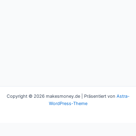
Copyright © 2026 makesmoney.de | Präsentiert von
Astra-
WordPress-Theme
This website uses cookies to improve your experience. We'll
assume you're ok with this, but you can opt-out if you wish.