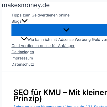
makesmoney.de
Zum
Inhalt
Tipps zum Geldverdienen online
springen
Blogs
Wie kann ich mit Adsense Werbung Geld ve
Geld verdienen online für Anfänger
Geldanlagen
Impresssum
Datenschutz
SEO für KMU – Mit kleine
Prinzip)
Schreibe einen Kommentar
/ Von
Heide
/
21. Septe