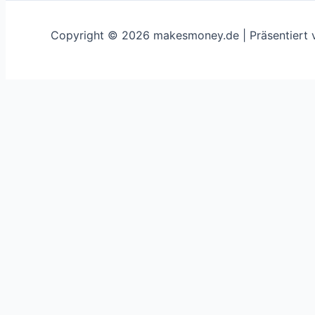
Copyright © 2026 makesmoney.de | Präsentiert
This website uses cookies to improve your experience. We'
Schließen
Privacy Overview
This website uses cookies to improve your experience whi
on your browser as they are essential for the working of 
use this website. These cookies will be stored in your br
cookies may have an effect on your browsing experience.