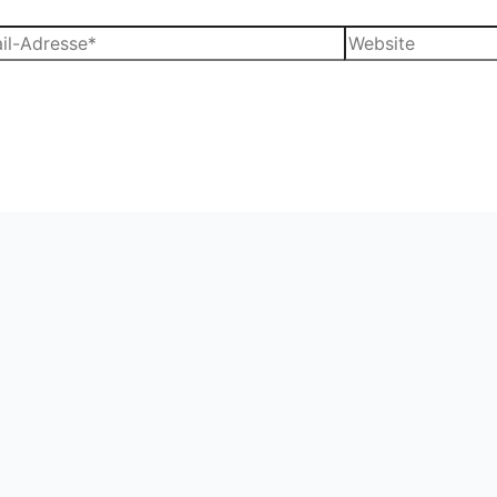
Website
sse*