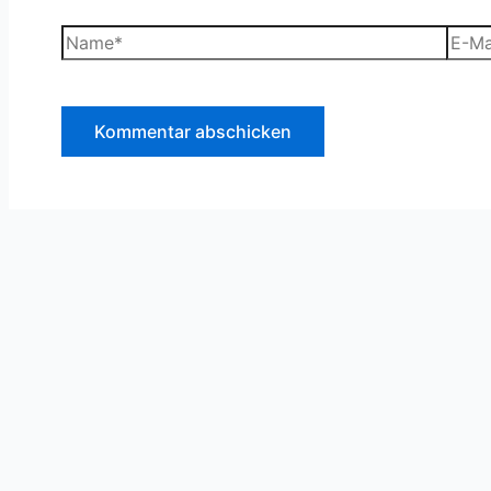
Name*
E-
Mail-
Adre