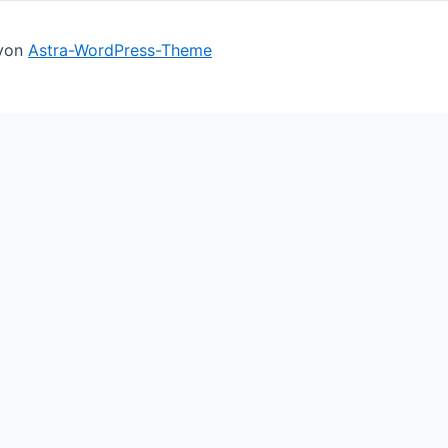
 von
Astra-WordPress-Theme
ll assume you're ok with this, but you can opt-out if you 
le you navigate through the website. Out of these cookies,
basic functionalities of the website. We also use third-par
owser only with your consent. You also have the option to o