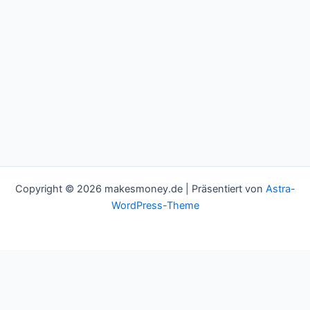
Copyright © 2026 makesmoney.de | Präsentiert von
Astra-
WordPress-Theme
This website uses cookies to improve your experience. We'll
assume you're ok with this, but you can opt-out if you wish.
Cookie settings
ACCEPT