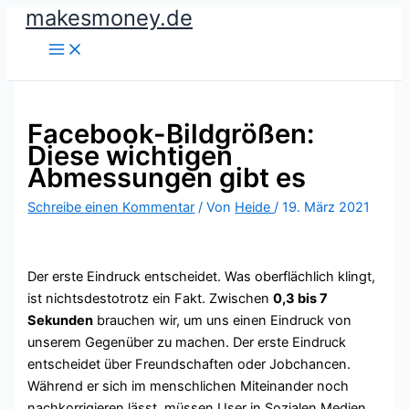
makesmoney.de
Zum
Inhalt
springen
Facebook-Bildgrößen:
Diese wichtigen
Abmessungen gibt es
Schreibe einen Kommentar
/ Von
Heide
/
19. März 2021
Der erste Eindruck entscheidet. Was oberflächlich klingt,
ist nichtsdestotrotz ein Fakt. Zwischen
0,3 bis 7
Sekunden
brauchen wir, um uns einen Eindruck von
unserem Gegenüber zu machen. Der erste Eindruck
entscheidet über Freundschaften oder Jobchancen.
Während er sich im menschlichen Miteinander noch
nachkorrigieren lässt, müssen User in Sozialen Medien