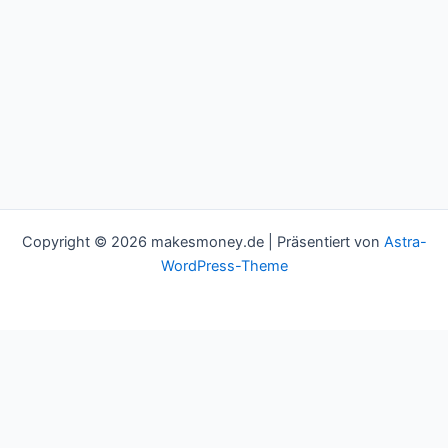
Copyright © 2026 makesmoney.de | Präsentiert von
Astra-
WordPress-Theme
This website uses cookies to improve your experience. We'll
assume you're ok with this, but you can opt-out if you wish.
Cookie settings
ACCEPT