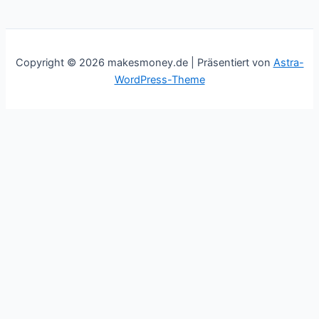
Copyright © 2026 makesmoney.de | Präsentiert von
Astra-
WordPress-Theme
This website uses cookies to improve your experience. We'll
assume you're ok with this, but you can opt-out if you wish.
Cookie settings
ACCEPT
Schließen
Privacy Overview
This website uses cookies to improve your experience while