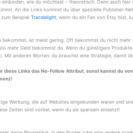
ks einbinden, wie du möchtest – theoretisch. Denn auch hier
timmt. An die Links kommst du über spezielle Publisher-Net
t zum Beispiel
Tracdelight
, wenn du ein Fan von Etsy bist, 
rn bekommst, ist meist gering. Oft bekommst du nicht mehr 
esto mehr Geld bekommst du. Wenn du günstigere Produkte b
c. Mit anderen Worten: du brauchst eine Strategie, damit d
für diese Links das No-Follow Attribut, sonst kannst du 
men)!
ige Werbung, die auf Websites eingebunden waren und sind
ese Zeiten sind vorbei, wenn du sie sparsam einsetzt!
nter deine Blogartikel, in den Footer oder eine andere promi