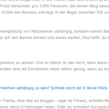
 Preis) berechnet: pro 1.000 Personen, die deinen Blog be
Größe des Banners und liegt in der Regel zwischen 15€ u
ht zwangsläufig von Netzwerken abhängig, sondern kannst Ba
r auf den Banner klicken und etwas kaufen. Das heißt, du ka
pammy zu wirken. Und so falsch ist das nicht, denn wenn s
ßerdem sind die Einnahmen meist relativ gering, wenn du noc
rnehmen abhängig zu sein? Schreib doch ein E-Book!
Klick
 Thema, über das du bloggst – egal ob Fitness, schnelle R
st deine Erfahrungen teilen. Oder du schreibst Kurzgeschi