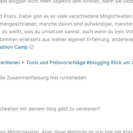
ass Blogger nicht mehr objektiv sein können, wenn sie Gel
ed Posts. Dabei gibt es so viele verschiedene Möglichkeiten
mmengeschrieben, manche davon sind aufwändiger, manche w
 du weißt, was du umsetzen kannst, auch wenn du kein Voll
 stammen einerseits aus meiner eigenen Erfahrung, anderer
ashion Camp
🙂
verdienen + Tools und Preisvorschläge #blogging
Klick um 
h die Zusammenfassung hier runterladen:
ichkeiten mit deinem blog geld zu verdienen?
ere Möglichkeiten. Aber diese Methode ist nun mal der Kla