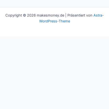
Copyright © 2026 makesmoney.de | Präsentiert von
Astra-
WordPress-Theme
This website uses cookies to improve your experience. We'll
assume you're ok with this, but you can opt-out if you wish.
Cookie settings
ACCEPT
Schließen
Privacy Overview
This website uses cookies to improve your experience while you
navigate through the website. Out of these cookies, the cookies
that are categorized as necessary are stored on your browser as