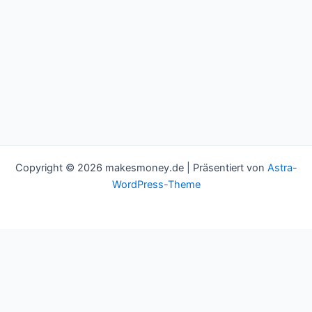
Copyright © 2026 makesmoney.de | Präsentiert von
Astra-
WordPress-Theme
This website uses cookies to improve your experience. We'll
assume you're ok with this, but you can opt-out if you wish.
Cookie settings
ACCEPT