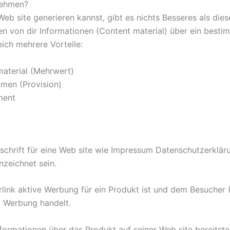
nehmen?
 site generieren kannst, gibt es nichts Besseres als diese
ten von dir Informationen (Content material) über ein be
eich mehrere Vorteile:
aterial (Mehrwert)
men (Provision)
ment
schrift für eine Web site wie Impressum Datenschutzerklär
nzeichnet sein.
erlink aktive Werbung für ein Produkt ist und dem Besucher 
m Werbung handelt.
formationen über das Produkt auf seiner Web site bereitstel