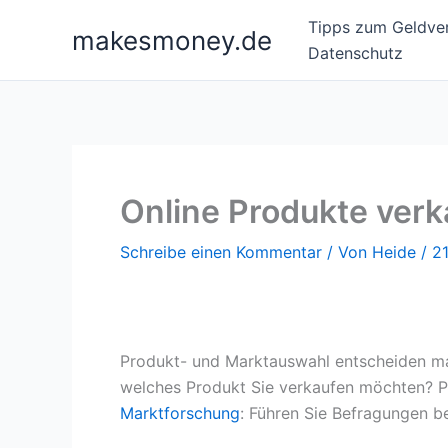
Zum
Tipps zum Geldver
makesmoney.de
Inhalt
Datenschutz
springen
Online Produkte verka
Schreibe einen Kommentar
/ Von
Heide
/
21
Produkt- und Marktauswahl entscheiden maßg
welches Produkt Sie verkaufen möchten? Prü
Marktforschung
: Führen Sie Befragungen be