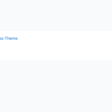
ss-Theme
ish.
Cookie settings
ACCEPT
the cookies that are categorized as necessary are stored