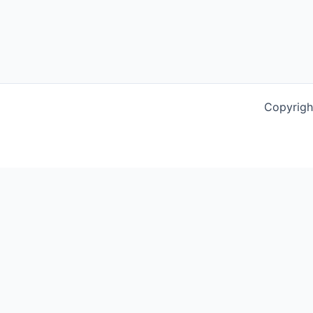
Copyrigh
This website uses cookies to improve your experience. We'l
Schließen
Privacy Overview
This website uses cookies to improve your experience whil