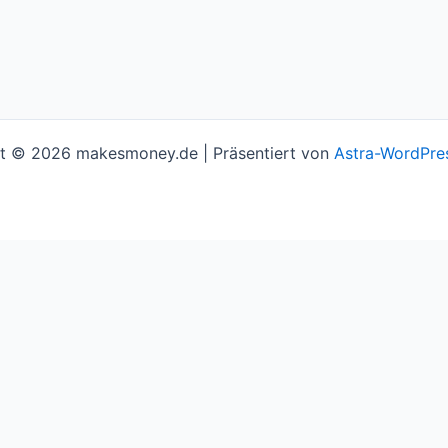
t © 2026 makesmoney.de | Präsentiert von
Astra-WordPre
l assume you're ok with this, but you can opt-out if you w
e you navigate through the website. Out of these cookies, 