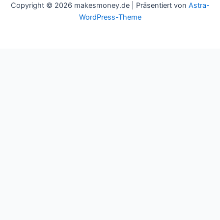
Copyright © 2026 makesmoney.de | Präsentiert von
Astra-
WordPress-Theme
This website uses cookies to improve your experience. We'll
assume you're ok with this, but you can opt-out if you wish.
Cookie settings
ACCEPT
Schließen
Privacy Overview
This website uses cookies to improve your experience while you
navigate through the website. Out of these cookies, the cookies
that are categorized as necessary are stored on your browser as
they are essential for the working of basic functionalities of the
website. We also use third-party cookies that help us analyze and