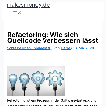
makesmoney.de
Zum
Inhalt
springen
Refactoring: Wie sich
Quellcode verbessern lässt
Schreibe einen Kommentar
/ Von
Heide
/
18. Mai 2020
Refactoring ist ein Prozess in der Software-Entwicklung,
der unsaubere Stellen im Quellcode durch manuelle oder