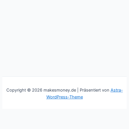
Copyright © 2026 makesmoney.de | Präsentiert von
Astra-
WordPress-Theme
This website uses cookies to improve your experience. We'll
assume you're ok with this, but you can opt-out if you wish.