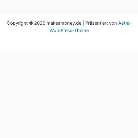
Copyright © 2026 makesmoney.de | Präsentiert von
Astra-
WordPress-Theme
This website uses cookies to improve your experience. We'll
assume you're ok with this, but you can opt-out if you wish.
Cookie settings
ACCEPT
Schließen
Privacy Overview
This website uses cookies to improve your experience while you
navigate through the website. Out of these cookies, the cookies
that are categorized as necessary are stored on your browser as