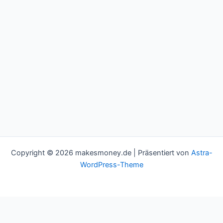
Copyright © 2026 makesmoney.de | Präsentiert von
Astra-
WordPress-Theme
This website uses cookies to improve your experience. We'll
assume you're ok with this, but you can opt-out if you wish.