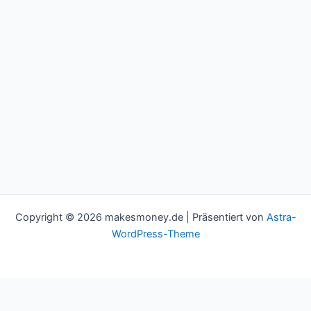
Copyright © 2026 makesmoney.de | Präsentiert von
Astra-
WordPress-Theme
This website uses cookies to improve your experience. We'll
assume you're ok with this, but you can opt-out if you wish.