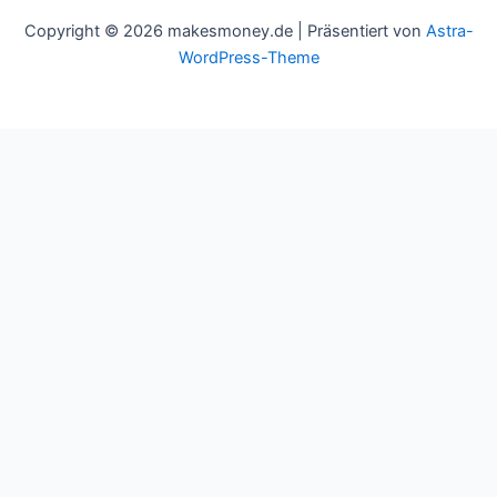
Copyright © 2026 makesmoney.de | Präsentiert von
Astra-
WordPress-Theme
This website uses cookies to improve your experience. We'll
assume you're ok with this, but you can opt-out if you wish.
Cookie settings
ACCEPT
Schließen
Privacy Overview
This website uses cookies to improve your experience while you
navigate through the website. Out of these cookies, the cookies
that are categorized as necessary are stored on your browser as
they are essential for the working of basic functionalities of the
website. We also use third-party cookies that help us analyze and