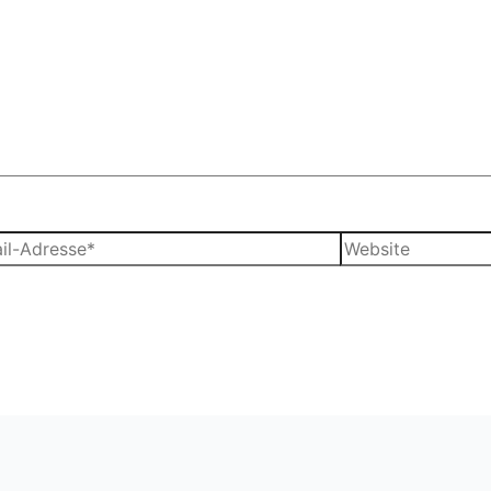
Website
sse*