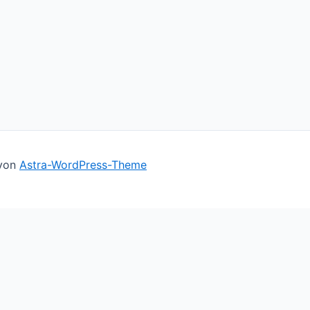
 von
Astra-WordPress-Theme
ll assume you're ok with this, but you can opt-out if you 