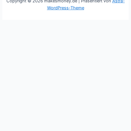
Copyright © 2026 makesmoney.de | Präsentiert von
Astra-
WordPress-Theme
This website uses cookies to improve your experience. We'll
assume you're ok with this, but you can opt-out if you wish.
Cookie settings
ACCEPT
Schließen
Privacy Overview
This website uses cookies to improve your experience while
you navigate through the website. Out of these cookies, the
cookies that are categorized as necessary are stored on your
browser as they are essential for the working of basic
functionalities of the website. We also use third-party cookies